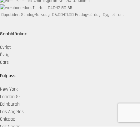
Amiralsgatan 66, 214 37 Malmö
Telefon: 040-12 80 65
Öppetider: Söndag-Torsdag: 06:00-01:00 Fredag-Lördag: Dygnet runt
Snabblänkar:
Övrigt
Övrigt
Cars
Följ oss:
New York
London SF
Edinburgh
Los Angeles
Chicago
Las Vegas
Mido Quality
2018 skapad av
Arshed Jassim
. Premium Kvalité